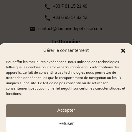
+33 7 81 15 21 49
+33 6 95 17 82 42
contact@domainedepetiosse.com
Le Domaine
Mariages
Gérer le consentement
Séminaires
Pour offrir les meilleures expériences, nous utilisons des technologies
telles que les cookies pour stocker et/ou accéder aux informations des
Hébergements
appareils. Le fait de consentir à ces technologies nous permettra de
traiter des données telles que le comportement de navigation ou les ID
Galerie photos
uniques sur ce site. Le fait de ne pas consentir ou de retirer son
consentement peut avoir un effet négatif sur certaines caractéristiques et
Contact
fonctions.
Accepter
Mentions légales
Refuser
Politique de confidentialité