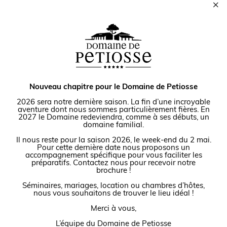
×
Nouveau chapitre pour le Domaine de Petiosse
2026 sera notre dernière saison. La fin d’une incroyable
Nos coordonnées
aventure dont nous sommes particulièrement fières. En
2027 le Domaine redeviendra, comme à ses débuts, un
domaine familial.
Il nous reste pour la saison 2026, le week-end du 2 mai.
Pour cette dernière date nous proposons un
Domaine de Petiosse
accompagnement spécifique pour vous faciliter les
506, Route du Mène
préparatifs. Contactez nous pour recevoir notre
40170 Saint Julien en Born, France
brochure !
+33 7 81 15 21 49
Séminaires, mariages, location ou chambres d’hôtes,
nous vous souhaitons de trouver le lieu idéal !
+33 6 95 17 82 42
Merci à vous,
contact@domainedepetiosse.com
L’équipe du Domaine de Petiosse