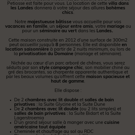
Petiosse est faite pour vous. La location de cette
villa
dans
les Landes
donnera à votre séjour des allures
bohèmes
chics
.
Notre
majestueuse bâtisse
vous accueille pour vos
vacances en famille
, un
séjour entre amis
, votre
mariage
ou
pour un
séminaire au vert
dans les
Landes.
Cette maison construite en 2012 d’une surface de 300m2
peut accueillir jusqu’à
8
personnes. Elle est disponible
en
location saisonnière
à partir de 2 nuits minimum, ou lors de
la
privatisation du Domaine
(mariage et séminaire).
Nichée au cœur d’un parc arboré de chênes, vous serez
séduits par son
style campagne chic
, son mobilier chiné au
gré des brocantes, sa charpente apparente authentique et
par les beaux volumes qu’offrent cette
maison spacieuse et
haut de gamme
.
Elle dispose :
De 2
chambres avec lit double
et
salles de bain
privatives
: la Suite Glycine et la Suite Dune
De
2 chambres avec lit double
(ou 2 lits simples) et
salles de bain privatives
: la Suite Bidart et la Suite
Lagerstroemia
D’un grand séjour salle à manger avec une
cuisine
américaine tout équipée
Cheminée et chauffage au sol au RDC